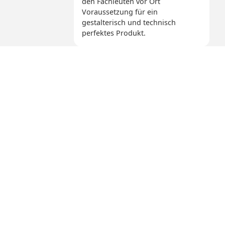
den Fachleuten vor Ort
Voraussetzung für ein
gestalterisch und technisch
perfektes Produkt.
Gerald Rosner
Ihre Strategie, alles in
Deutschland zu produzieren, ist
hier sehr hilfreich. Ständige Flüge
nach Asien, um notwendige
Absprachen zu treffen, das
Material zu erfühlen, wären
finanziell und terminlich wohl
nicht realisierbar.
Marcel Ostertag
Stimmt, der Besuch in Apolda ist
nur ein kleiner Abstecher auf dem
Weg von München nach Berlin, wo
ich sehr oft und gern bin. Als
Designer muss ich wirklich direkt